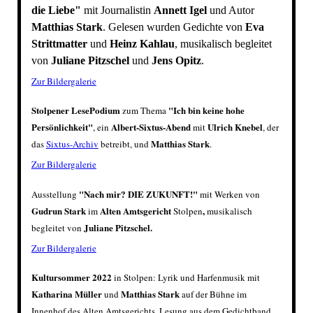
die Liebe"
mit Journalistin
Annett Igel
und Autor
Matthias Stark
. Gelesen wurden Gedichte von
Eva
Strittmatter
und
Heinz Kahlau
, musikalisch begleitet
von
Juliane Pitzschel
und
Jens Opitz
.
Zur Bildergalerie
Stolpener LesePodium
"Ich bin keine hohe
zum Thema
Persönlichkeit"
Albert-Sixtus-Abend
Ulrich Knebel
, ein
mit
, der
Matthias Stark
das
Sixtus-Archiv
betreibt, und
.
Zur Bildergalerie
"Nach mir? DIE ZUKUNFT!"
Ausstellung
mit Werken von
Gudrun Stark
Alten Amtsgericht
,
im
Stolpen
musikalisch
Juliane Pitzschel.
begleitet von
Zur Bildergalerie
Kultursommer 2022
in Stolpen: Lyrik und Harfenmusik mit
Katharina Müller
Matthias Stark
und
auf der Bühne im
Innenhof des Alten Amtsgerichts, Lesung aus dem Gedichtband