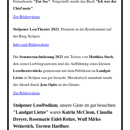
"Zur See"
"Ich war der
Fernsehserie
. Vorgestellt wurde das Buch
Chief mate"
.
Zur Bildergalerie
Stolpener LeseTheater 2021
, Premiere in der Kornkammer auf
der Burg Stolpen.
I
nfos und Bildergalerie
Sommernachtslesung 2021
Matthias Stark
Die
mit Texten von
,
den seiner Lieblingsautoren und die Aufführung eines kleinen
Lesetheaterstücks
Landgut
gemeinsam mit dem Publikum
im
Lietze
in Stolpen war gut besucht. Musikalisch umrahmt wurde
Jens Opitz
der Abend durch
an der Gitarre.
Zur Bildergalerie
Stolpener LesePodium
, unsere Gäste im gut besuchten
"Landgut Lietze"
waren
Katrin McClean, Claudia
Dreyer, Rosemarie Eidel-Reitze, Wulf Mirko
Weinreich, Torsten Haeffner
.