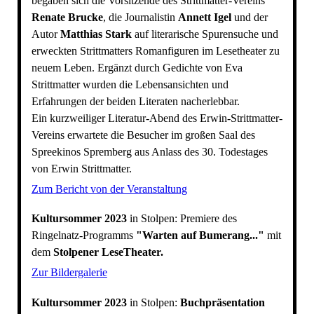
begaben sich die Vorsitzende des Strittmatter-Vereins
Renate Brucke
, die Journalistin
Annett Igel
und der
Autor
Matthias Stark
auf literarische Spurensuche und
erweckten Strittmatters Romanfiguren im Lesetheater zu
neuem Leben. Ergänzt durch Gedichte von Eva
Strittmatter wurden die Lebensansichten und
Erfahrungen der beiden Literaten nacherlebbar.
Ein kurzweiliger Literatur-Abend des Erwin-Strittmatter-
Vereins erwartete die Besucher im großen Saal des
Spreekinos Spremberg aus Anlass des 30. Todestages
von Erwin Strittmatter.
Zum Bericht von der Veranstaltung
Kultursommer 2023
in Stolpen:
Premiere des
Ringelnatz-Programms
"Warten auf Bumerang..."
mit
dem
Stolpener LeseTheater.
Zur Bildergalerie
Kultursommer 2023
in Stolpen:
Buchpräsentation