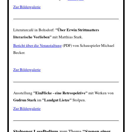
Zur Bildergalerie
"Über Erwin Strittmatters
Literaturcafé in Bohsdorf:
literarische Vorlieben"
mit Matthias Stark.
Bericht über die Veranstaltung
(PDF) von Schauspieler Michael
Becker.
Zur Bildergalerie
"Ein
licke - eine Retrospektive"
Ausstellung
B
mit Werken von
Gudrun Stark
"Landgut Lietze"
im
Stolpen.
Zur Bildergalerie
Stolpener LesePodium
"Szenen einer
zum Thema