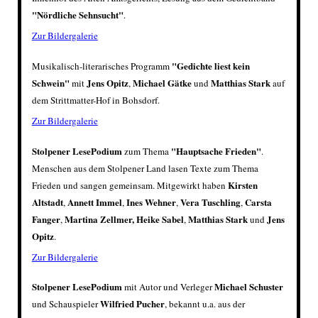
"Nördliche Sehnsucht"
.
Zur Bildergalerie
"Gedichte liest kein
Musikalisch-literarisches Programm
Schwein"
Jens Opitz
Michael Gätke
Matthias Stark
mit
,
und
auf
dem Strittmatter-Hof in Bohsdorf.
Zur Bildergalerie
Stolpener LesePodium
"Hauptsache Frieden"
zum Thema
.
Menschen aus dem Stolpener Land lasen Texte zum Thema
Kirsten
Frieden und sangen gemeinsam. Mitgewirkt haben
Altstadt
Annett Immel
Ines Wehner
Vera Tuschling
Carsta
,
,
,
,
Fanger
Martina Zellmer, Heike Sabel
Matthias Stark
Jens
,
,
und
Opitz
.
Zur Bildergalerie
Stolpener LesePodium
Michael Schuster
mit Autor und Verleger
Wilfried Pucher
und Schauspieler
, bekannt u.a. aus der