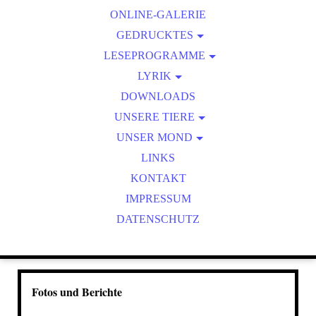
ONLINE-GALERIE
ZEICHENZIRKEL
GEDRUCKTES
LESEPROGRAMME
KALENDER
ONLINE-LESUNGEN
LYRIK
FOTOHAIKU/FOTOLYRIK
DOWNLOADS
UNSERE TIERE
WILDTIERBEOBACHTUNGEN
UNSER MOND
MOND AKTUELL
LINKS
KONTAKT
IMPRESSUM
DATENSCHUTZ
Fotos und Berichte