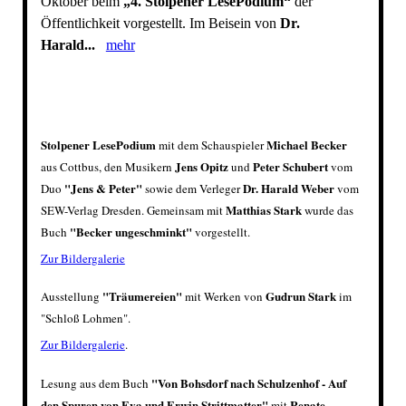
Oktober beim
„4. Stolpener LesePodium“
der
Öffentlichkeit vorgestellt. Im Beisein von
Dr.
Harald...
mehr
Stolpener LesePodium
Michael Becker
mit dem Schauspieler
Jens Opitz
Peter Schubert
aus Cottbus, den Musikern
und
vom
"Jens & Peter"
Dr. Harald Weber
Duo
sowie dem Verleger
vom
Matthias Stark
SEW-Verlag Dresden
. Gemeinsam mit
wurde das
"
Becker ungeschminkt
"
Buch
vorgestellt.
Zur Bildergalerie
"Träumereien"
Gudrun Stark
Ausstellung
mit Werken von
im
"
Schloß Lohmen
"
.
Zur Bildergalerie
.
"
Von Bohsdorf nach Schulzenhof - Auf
Lesung aus dem Buch
den Spuren von Eva und Erwin Strittmatter
"
Renate
mit