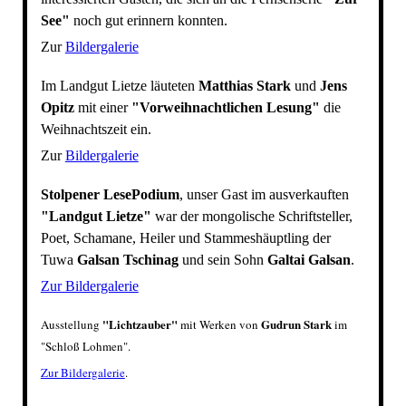
See"
noch gut erinnern konnten.
Zur
Bildergalerie
Im Landgut Lietze läuteten
Matthias Stark
und
Jens
Opitz
mit einer
"Vorweihnachtlichen Lesung"
die
Weihnachtszeit ein.
Zur
Bildergalerie
Stolpener LesePodium
, unser Gast im ausverkauften
"Landgut Lietze"
war der mongolische Schriftsteller,
Poet, Schamane, Heiler und Stammeshäuptling der
Tuwa
Galsan Tschinag
und sein Sohn
Galtai Galsan
.
Zur Bildergalerie
"Lichtzauber"
Gudrun Stark
Ausstellung
mit Werken von
im
"
Schloß Lohmen
"
.
Zur Bildergalerie
.