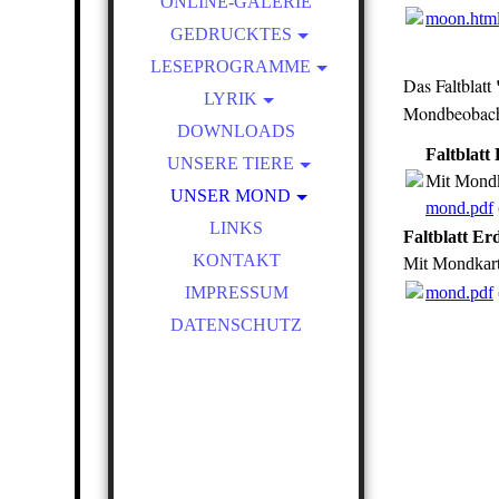
ONLINE-GALERIE
ZEICHENZIRKEL
moon.htm
GEDRUCKTES
LESEPROGRAMME
KALENDER
Das Faltblatt
ONLINE-LESUNGEN
LYRIK
Mondbeobacht
FOTOHAIKU/FOTOLYRIK
DOWNLOADS
Faltblat
UNSERE TIERE
Mit Mondk
WILDTIERBEOBACHTUNG
UNSER MOND
mond.pdf
EN
MOND AKTUELL
LINKS
Faltblatt E
KONTAKT
Mit Mondkar
IMPRESSUM
mond.pdf
DATENSCHUTZ