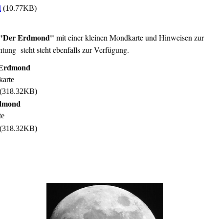
l
(10.77KB)
"Der Erdmond"
mit einer kleinen Mondkarte und Hinweisen zur
ung steht steht ebenfalls zur Verfügung.
t Erdmond
arte
(318.32KB)
rdmond
te
(318.32KB)