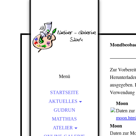
Mondbeobac
Zur Vorberei
Menü
Herunterlade
ausgegeben. 
Verwendung m
STARTSEITE
AKTUELLES
Moon
AUSSTELLUNGEN
GUDRUN
Daten zu
moon.htm
FOTOS UND BERICHTE
MATTHIAS
Moon
ATELIER
Daten zur M