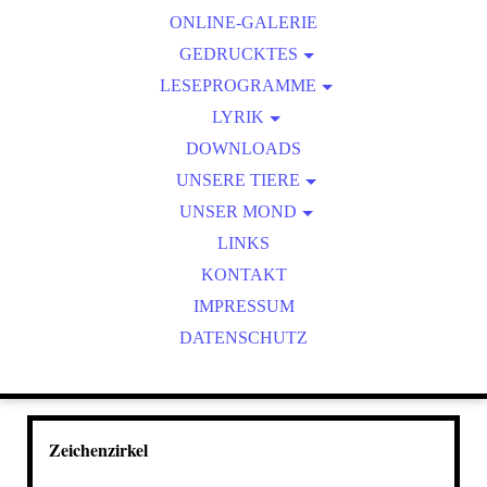
ONLINE-GALERIE
ZEICHENZIRKEL
GEDRUCKTES
LESEPROGRAMME
KALENDER
ONLINE-LESUNGEN
LYRIK
FOTOHAIKU/FOTOLYRIK
DOWNLOADS
UNSERE TIERE
WILDTIERBEOBACHTUNGEN
UNSER MOND
MOND AKTUELL
LINKS
KONTAKT
IMPRESSUM
DATENSCHUTZ
Zeichenzirkel